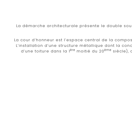
La démarche architecturale présente le double souc
La cour d’honneur est l’espace central de la compos
L’installation d’une structure métallique dont la conc
ère
ème
d’une toiture dans la 1
moitié du 20
siècle), 