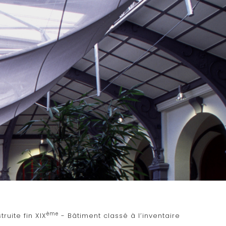
ème
ruite fin XIX
- Bâtiment classé à l’inventaire